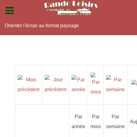
Orienter l'écran au format paysage
Par
Par
Par
Auj
année
mois
semaine