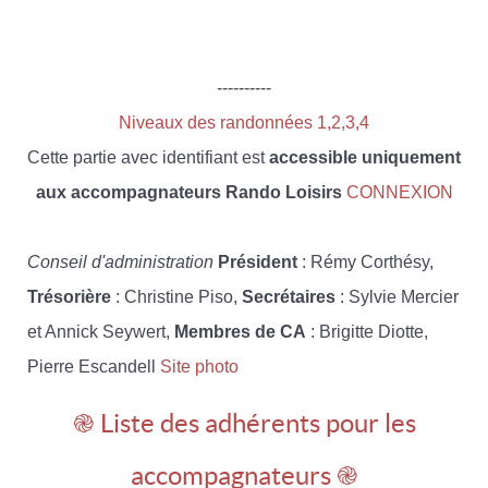
----------
Niveaux des randonnées 1,2,3,4
Cette partie avec identifiant est
accessible uniquement
aux accompagnateurs Rando Loisirs
CONNEXION
Conseil d'administration
Président
: Rémy Corthésy,
Trésorière
: Christine Piso,
Secrétaires
: Sylvie Mercier
et Annick Seywert,
Membres de CA
: Brigitte Diotte,
Pierre Escandell
Site photo
֎ Liste des adhérents pour les
accompagnateurs ֎