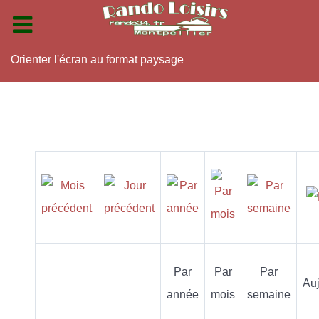
Orienter l'écran au format paysage
Par
Par
Par
Auj
année
mois
semaine