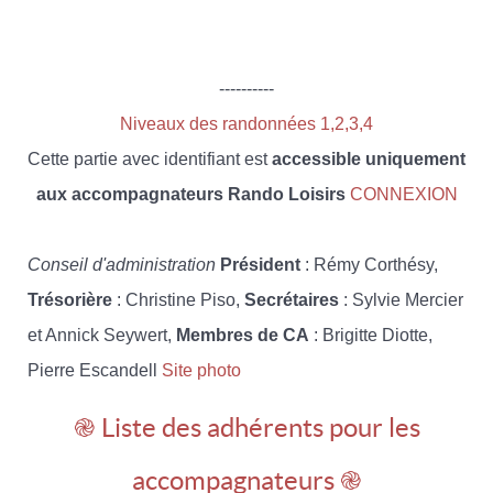
----------
Niveaux des randonnées 1,2,3,4
Cette partie avec identifiant est
accessible uniquement
aux accompagnateurs Rando Loisirs
CONNEXION
Conseil d'administration
Président
: Rémy Corthésy,
Trésorière
: Christine Piso,
Secrétaires
: Sylvie Mercier
et Annick Seywert,
Membres de CA
: Brigitte Diotte,
Pierre Escandell
Site photo
֎ Liste des adhérents pour les
accompagnateurs ֎