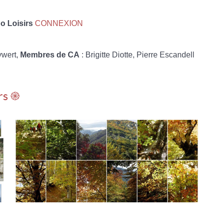
 Loisirs
CONNEXION
ywert,
Membres de CA
: Brigitte Diotte, Pierre Escandell
rs ֎