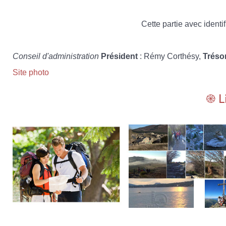
Cette partie avec identif
Conseil d'administration
Président
: Rémy Corthésy,
Tréso
Site photo
֎ L