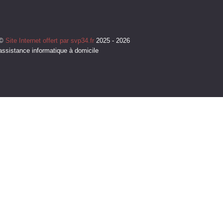
©
Site Internet offert par svp34.fr
2025 - 2026
assistance informatique à domicile