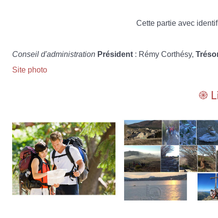
Cette partie avec identif
Conseil d'administration
Président
: Rémy Corthésy,
Tréso
Site photo
֎ L