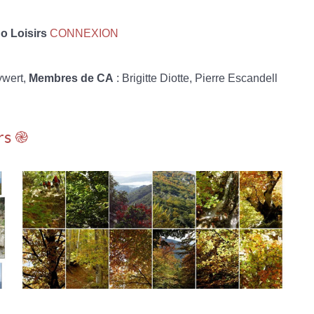
 Loisirs
CONNEXION
ywert,
Membres de CA
: Brigitte Diotte, Pierre Escandell
rs ֎