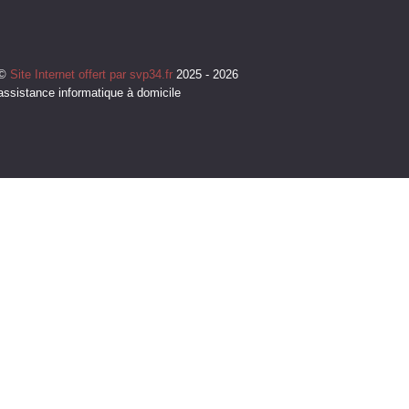
©
Site Internet offert par svp34.fr
2025 - 2026
assistance informatique à domicile