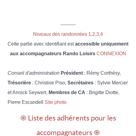
----------
Niveaux des randonnées 1,2,3,4
Cette partie avec identifiant est
accessible uniquement
aux accompagnateurs Rando Loisirs
CONNEXION
Conseil d'administration
Président
: Rémy Corthésy,
Trésorière
: Christine Piso,
Secrétaires
: Sylvie Mercier
et Annick Seywert,
Membres de CA
: Brigitte Diotte,
Pierre Escandell
Site photo
֎ Liste des adhérents pour les
accompagnateurs ֎