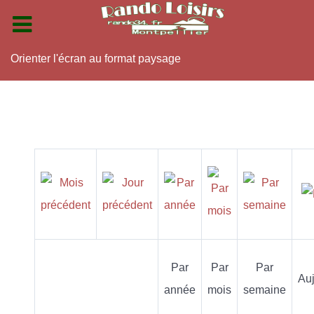
Orienter l'écran au format paysage
Par
Par
Par
Auj
année
mois
semaine