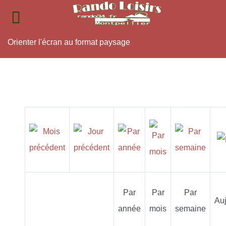
Orienter l'écran au format paysage
Par
Par
Par
Auj
année
mois
semaine