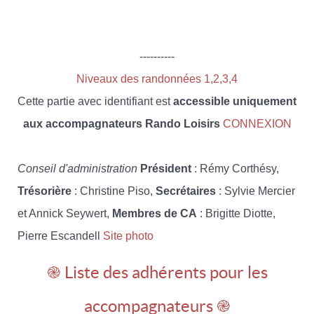
----------
Niveaux des randonnées 1,2,3,4
Cette partie avec identifiant est
accessible uniquement
aux accompagnateurs Rando Loisirs
CONNEXION
Conseil d'administration
Président
: Rémy Corthésy,
Trésorière
: Christine Piso,
Secrétaires
: Sylvie Mercier
et Annick Seywert,
Membres de CA
: Brigitte Diotte,
Pierre Escandell
Site photo
֎ Liste des adhérents pour les
accompagnateurs ֎