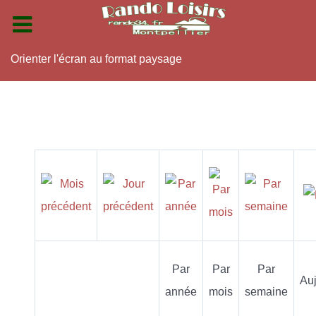
Orienter l'écran au format paysage
Par
Par
Par
Auj
année
mois
semaine