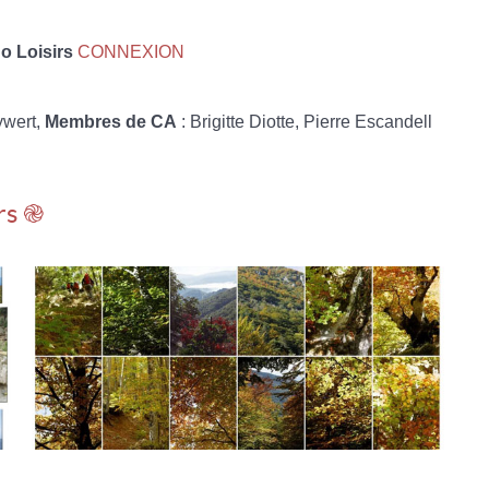
 Loisirs
CONNEXION
ywert,
Membres de CA
: Brigitte Diotte, Pierre Escandell
rs ֎