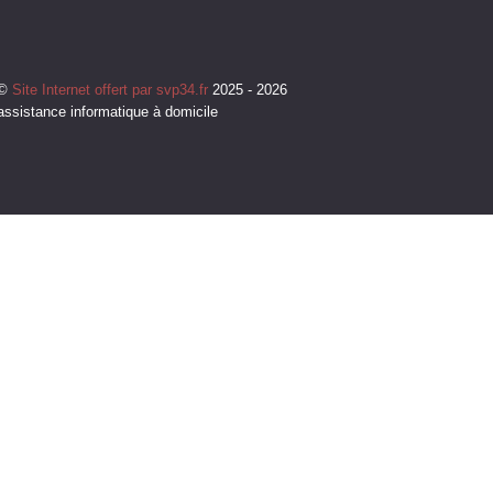
©
Site Internet offert par svp34.fr
2025 - 2026
assistance informatique à domicile