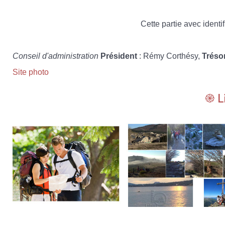
Cette partie avec identif
Conseil d'administration
Président
: Rémy Corthésy,
Tréso
Site photo
֎ L