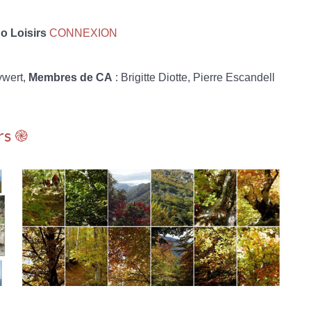
 Loisirs
CONNEXION
ywert,
Membres de CA
: Brigitte Diotte, Pierre Escandell
rs ֎