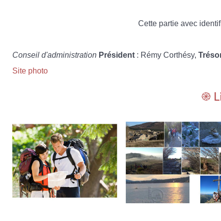
Cette partie avec identif
Conseil d'administration
Président
: Rémy Corthésy,
Tréso
Site photo
֎ L