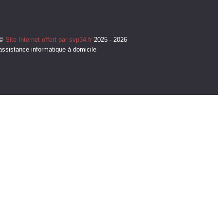
©
Site Internet offert par svp34.fr
2025 - 2026
assistance informatique à domicile