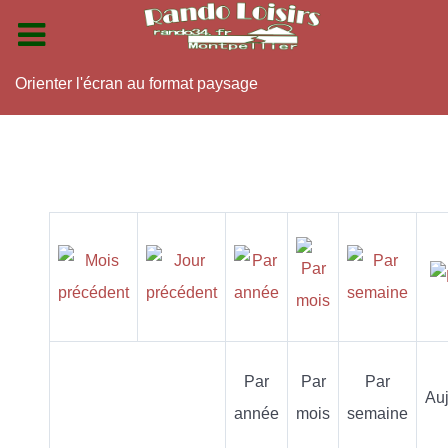
Orienter l'écran au format paysage
Par
Par
Par
Auj
année
mois
semaine