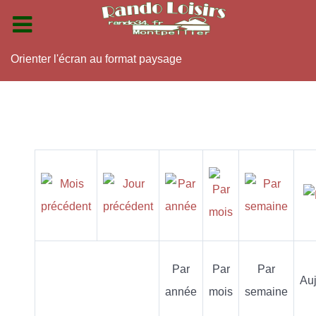
Orienter l'écran au format paysage
Par
Par
Par
Auj
année
mois
semaine