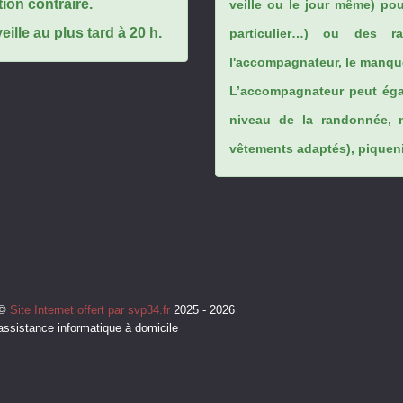
tion contraire.
veille ou le jour même) po
ille au plus tard à 20 h.
particulier…) ou des rai
l'accompagnateur, le manque
L’accompagnateur peut éga
niveau de la randonnée, 
vêtements adaptés), piqueniq
©
Site Internet offert par svp34.fr
2025 - 2026
assistance informatique à domicile