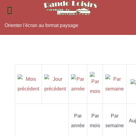
Orienter l'écran au format paysage
Par
Par
Par
Auj
année
mois
semaine