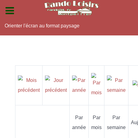
Orienter l'écran au format paysage
Par
Par
Par
Auj
année
mois
semaine