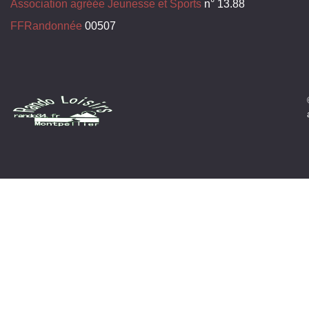
Association agréée Jeunesse et Sports
n° 13.88
FFRandonnée
00507