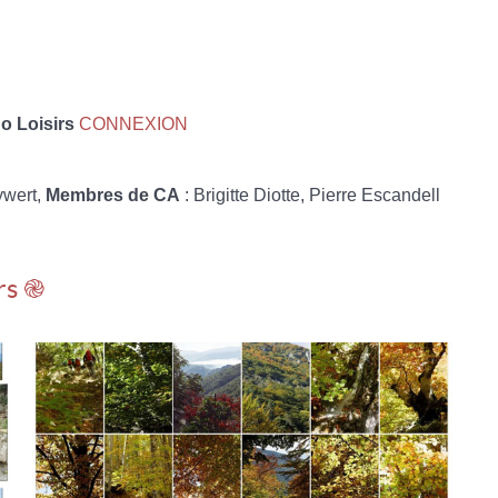
 Loisirs
CONNEXION
ywert,
Membres de CA
: Brigitte Diotte, Pierre Escandell
rs ֎