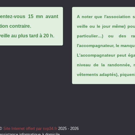
ésentez-vous 15 mn avant
A noter que l'association 
tion contraire.
veille ou le jour même) po
ille au plus tard à 20 h.
particulier…) ou des rai
l'accompagnateur, le manque
L’accompagnateur peut éga
niveau de la randonnée, 
vêtements adaptés), piqueniq
©
Site Internet offert par svp34.fr
2025 - 2026
assistance informatique à domicile