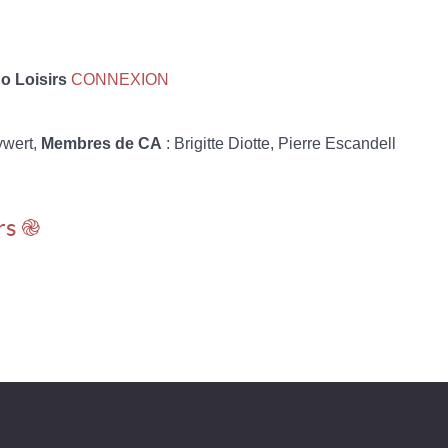
 Loisirs
CONNEXION
ywert,
Membres de CA
: Brigitte Diotte, Pierre Escandell
rs ֎