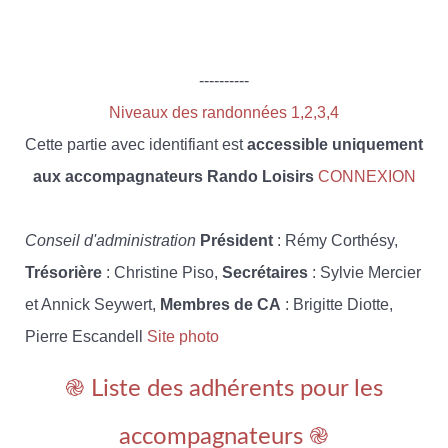
----------
Niveaux des randonnées 1,2,3,4
Cette partie avec identifiant est
accessible uniquement
aux accompagnateurs Rando Loisirs
CONNEXION
Conseil d'administration
Président
: Rémy Corthésy,
Trésorière
: Christine Piso,
Secrétaires
: Sylvie Mercier
et Annick Seywert,
Membres de CA
: Brigitte Diotte,
Pierre Escandell
Site photo
֎ Liste des adhérents pour les
accompagnateurs ֎