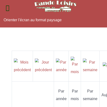
Orienter l'écran au format paysage
Par
Par
Par
Auj
année
mois
semaine