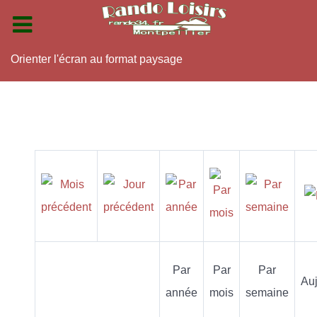
Orienter l'écran au format paysage
Par
Par
Par
Auj
année
mois
semaine