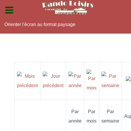
Orienter l'écran au format paysage
Par
Par
Par
Auj
année
mois
semaine