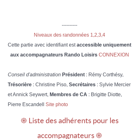
----------
Niveaux des randonnées 1,2,3,4
Cette partie avec identifiant est
accessible uniquement
aux accompagnateurs Rando Loisirs
CONNEXION
Conseil d'administration
Président
: Rémy Corthésy,
Trésorière
: Christine Piso,
Secrétaires
: Sylvie Mercier
et Annick Seywert,
Membres de CA
: Brigitte Diotte,
Pierre Escandell
Site photo
֎ Liste des adhérents pour les
accompagnateurs ֎