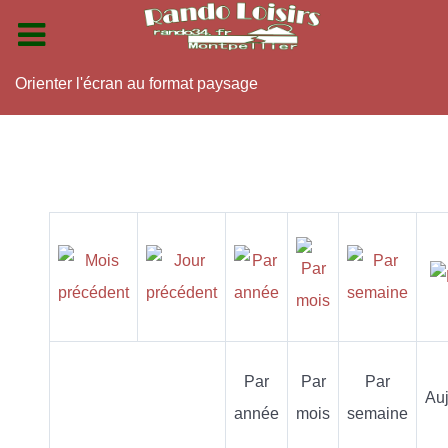
Orienter l'écran au format paysage
Par
Par
Par
Auj
année
mois
semaine