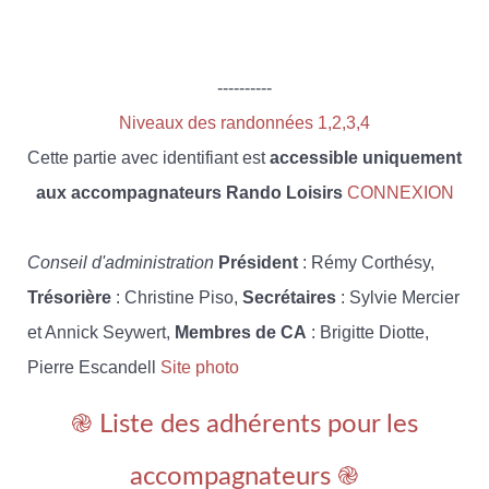
----------
Niveaux des randonnées 1,2,3,4
Cette partie avec identifiant est
accessible uniquement
aux accompagnateurs Rando Loisirs
CONNEXION
Conseil d'administration
Président
: Rémy Corthésy,
Trésorière
: Christine Piso,
Secrétaires
: Sylvie Mercier
et Annick Seywert,
Membres de CA
: Brigitte Diotte,
Pierre Escandell
Site photo
֎ Liste des adhérents pour les
accompagnateurs ֎