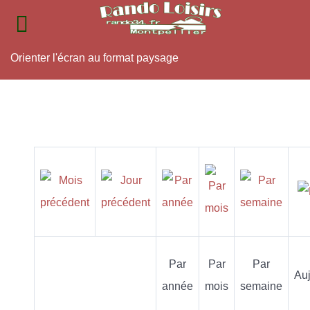
Orienter l'écran au format paysage
Par
Par
Par
Auj
année
mois
semaine