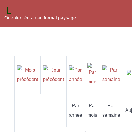
Orienter l'écran au format paysage
Par
Par
Par
Auj
année
mois
semaine