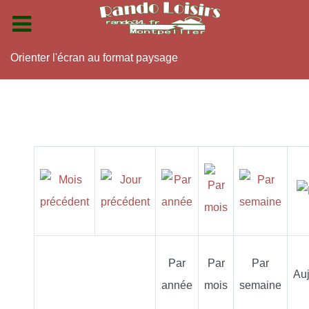
Orienter l'écran au format paysage
Par
Par
Par
Auj
année
mois
semaine