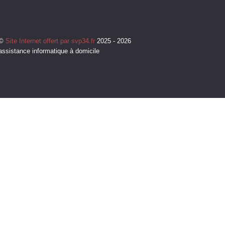
©
Site Internet offert par svp34.fr
2025 - 2026
assistance informatique à domicile