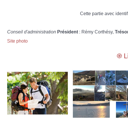
Cette partie avec identif
Conseil d'administration
Président
: Rémy Corthésy,
Tréso
Site photo
֎ L