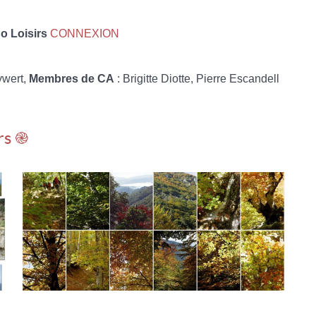
 Loisirs
CONNEXION
ywert,
Membres de CA
: Brigitte Diotte, Pierre Escandell
rs ֎