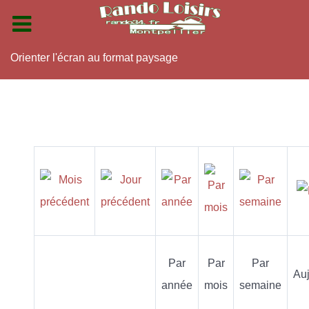
Orienter l'écran au format paysage
Par
Par
Par
Auj
année
mois
semaine