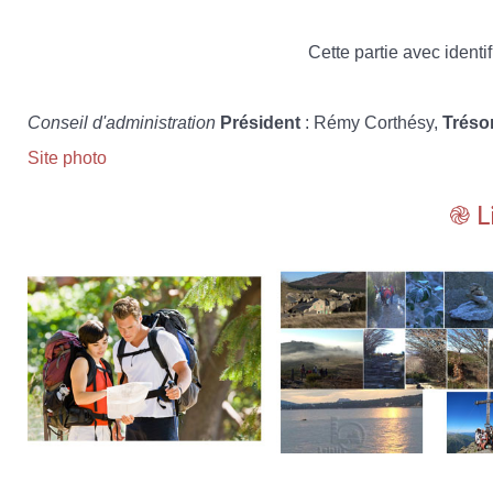
Cette partie avec identif
Conseil d'administration
Président
: Rémy Corthésy,
Tréso
Site photo
֎ L