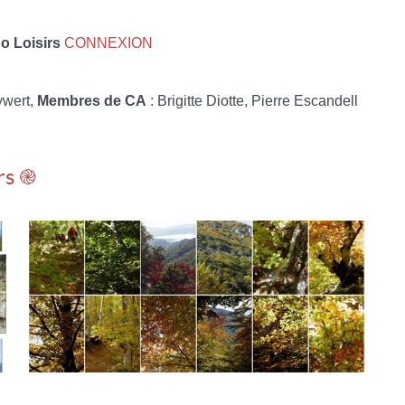
 Loisirs
CONNEXION
ywert,
Membres de CA
: Brigitte Diotte, Pierre Escandell
rs ֎