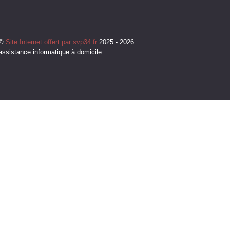
©
Site Internet offert par svp34.fr
2025 - 2026
assistance informatique à domicile