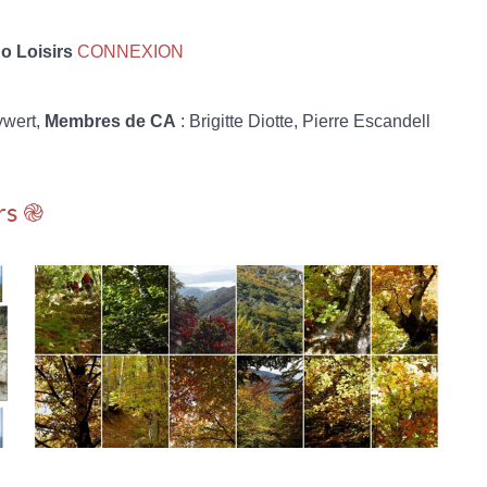
 Loisirs
CONNEXION
ywert,
Membres de CA
: Brigitte Diotte, Pierre Escandell
rs ֎