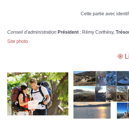
Cette partie avec identif
Conseil d'administration
Président
: Rémy Corthésy,
Tréso
Site photo
֎ L