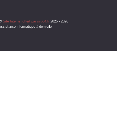
©
Site Internet offert par svp34.fr
2025 - 2026
assistance informatique à domicile