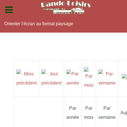
Orienter l'écran au format paysage
Par
Par
Par
Auj
année
mois
semaine