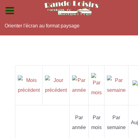
Orienter l'écran au format paysage
Par
Par
Par
Auj
année
mois
semaine