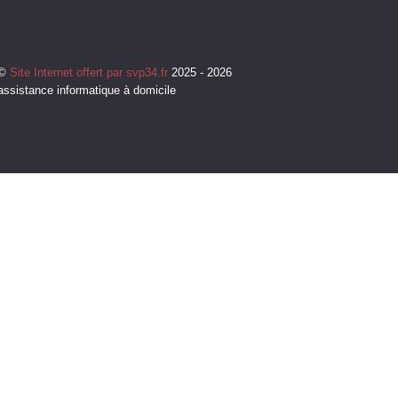
©
Site Internet offert par svp34.fr
2025 - 2026
assistance informatique à domicile