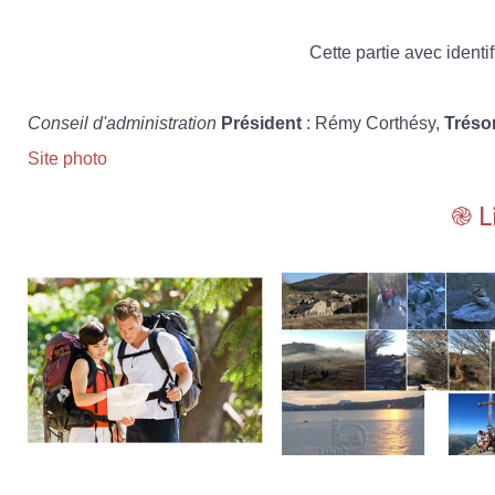
Cette partie avec identif
Conseil d'administration
Président
: Rémy Corthésy,
Tréso
Site photo
֎ L