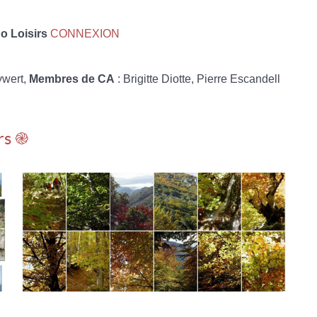
 Loisirs
CONNEXION
ywert,
Membres de CA
: Brigitte Diotte, Pierre Escandell
rs ֎