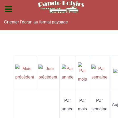
Orienter l'écran au format paysage
Par
Par
Par
Auj
année
mois
semaine