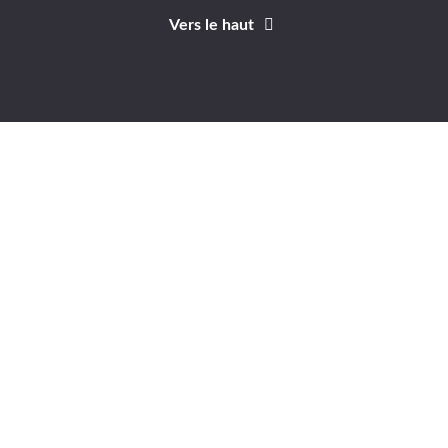
Vers le haut
Identifiant
Mot de passe
A