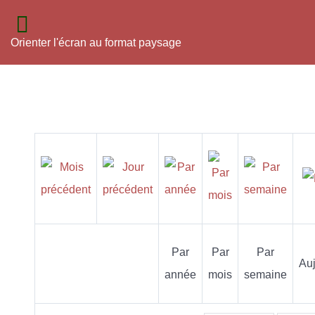
Orienter l'écran au format paysage
Par
Par
Par
Auj
année
mois
semaine