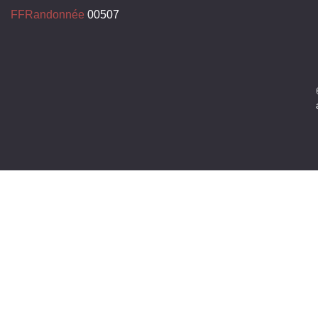
FFRandonnée
00507