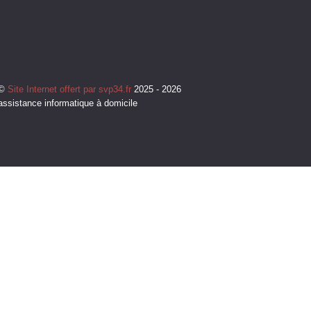
©
Site Internet offert par svp34.fr
2025 - 2026
assistance informatique à domicile