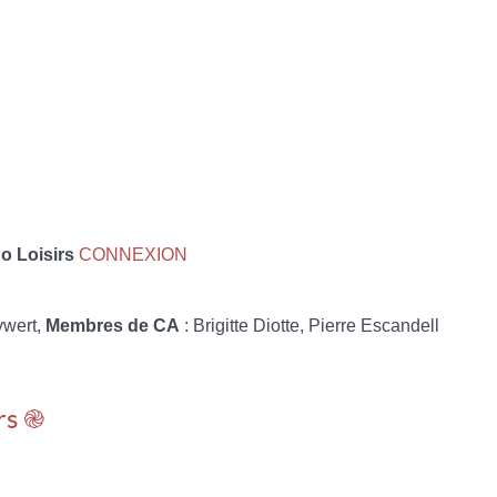
 Loisirs
CONNEXION
ywert,
Membres de CA
: Brigitte Diotte, Pierre Escandell
rs ֎