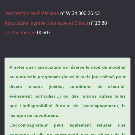
Déclaration en Préfecture
n° W 34 300 26 43
Association agréée Jeunesse et Sports
n° 13.88
FFRandonnée
00507
A noter que l'association se réserve le droit de modifier
ou annuler le programme (la veille ou le jour même) pour
divers raisons (météo, conditions de sécurité,
évènement particulier…) ou des raisons autres telles
que l’indisponibilité fortuite de l'accompagnateur, le
manque de covoitureur...
L’accompagnateur peut également refuser une
personne si elle ne correspond pas au niveau de la