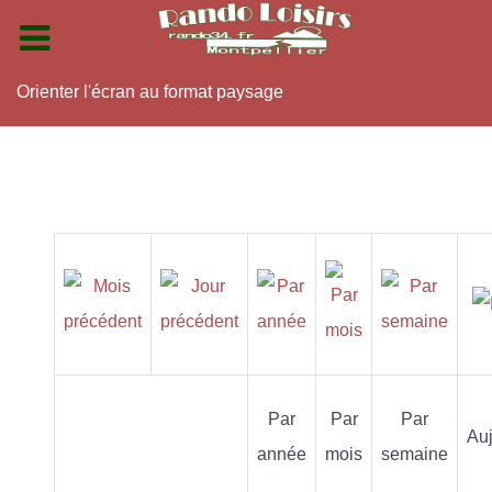
Orienter l'écran au format paysage
Par
Par
Par
Auj
année
mois
semaine