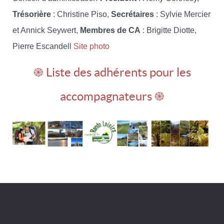
Trésorière
: Christine Piso,
Secrétaires
: Sylvie Mercier
et Annick Seywert,
Membres de CA
: Brigitte Diotte,
Pierre Escandell
Site photo
֎ Liste des adhérents pour les
accompagnateurs ֎