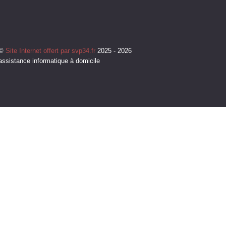
©
Site Internet offert par svp34.fr
2025 - 2026
assistance informatique à domicile