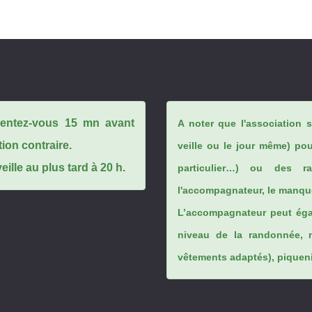
ésentez-vous 15 mn avant
A noter que l'association 
tion contraire.
veille ou le jour même) po
ille au plus tard à 20 h.
particulier…) ou des rai
l'accompagnateur, le manque
L’accompagnateur peut éga
niveau de la randonnée, 
vêtements adaptés), piqueniq