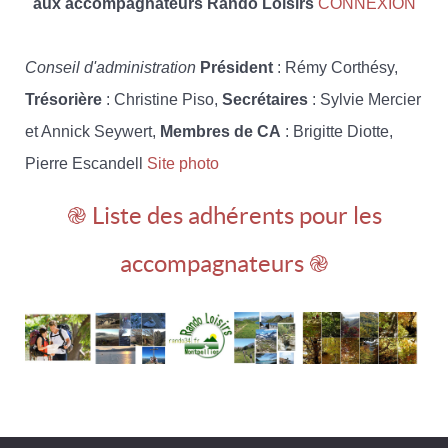
aux accompagnateurs Rando Loisirs
CONNEXION
Conseil d'administration
Président
: Rémy Corthésy,
Trésorière
: Christine Piso,
Secrétaires
: Sylvie Mercier
et Annick Seywert,
Membres de CA
: Brigitte Diotte,
Pierre Escandell
Site photo
֎ Liste des adhérents pour les
accompagnateurs ֎