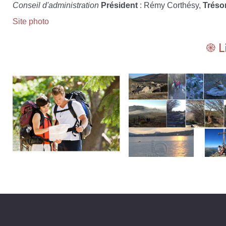
Conseil d'administration
Président
: Rémy Corthésy,
Tréso
Site photo
֎ L