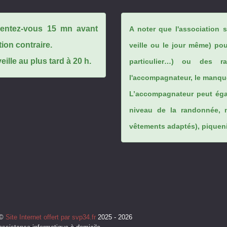
ésentez-vous 15 mn avant
A noter que l'association 
tion contraire.
veille ou le jour même) po
ille au plus tard à 20 h.
particulier…) ou des rai
l'accompagnateur, le manque
L’accompagnateur peut éga
niveau de la randonnée, 
vêtements adaptés), piqueniq
©
Site Internet offert par svp34.fr
2025 - 2026