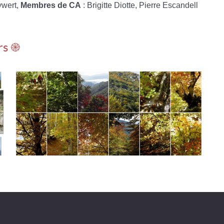
ywert,
Membres de CA
: Brigitte Diotte, Pierre Escandell
rs ֎