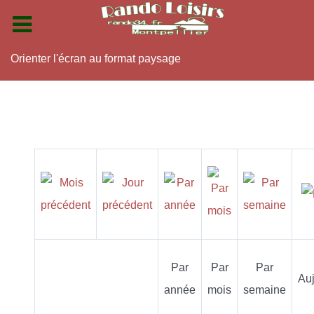
Orienter l'écran au format paysage
Par
Par
Par
Auj
année
mois
semaine