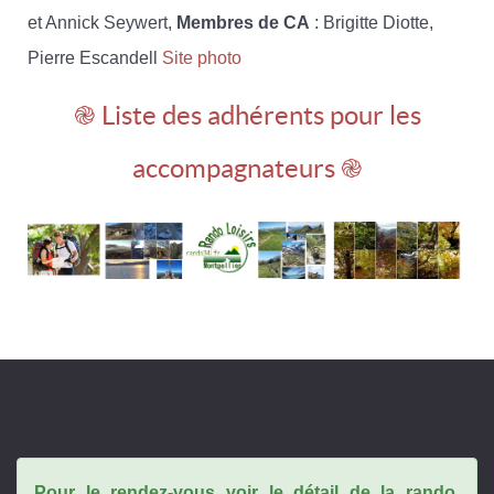
et Annick Seywert,
Membres de CA
: Brigitte Diotte,
Pierre Escandell
Site photo
֎ Liste des adhérents pour les
accompagnateurs ֎
Pour le rendez-vous voir le détail de la rando,