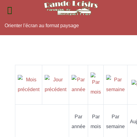
Orienter l'écran au format paysage
Par
Par
Par
Auj
année
mois
semaine