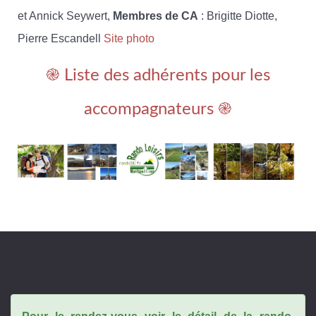
et Annick Seywert,
Membres de CA
: Brigitte Diotte,
Pierre Escandell
Site photo
֎ Liste des adhérents pour les
accompagnateurs ֎