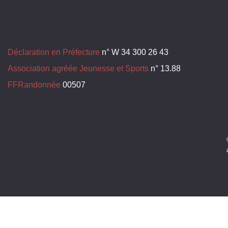
Déclaration en Préfecture
n° W 34 300 26 43
Association agréée Jeunesse et Sports
n° 13.88
FFRandonnée
00507