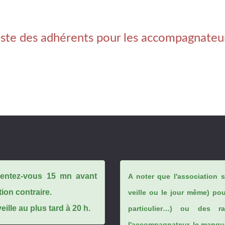
iste des adhérents pour les accompagnateu
ésentez-vous 15 mn avant
A noter que l'association 
tion contraire.
veille ou le jour même) po
ille au plus tard à 20 h.
particulier…) ou des rai
l'accompagnateur, le manque