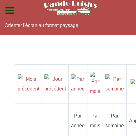
Orienter l'écran au format paysage
Par
Par
Par
Auj
année
mois
semaine