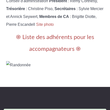
Conseil d'administration
Président
: Rémy Corthésy,
Trésorière
: Christine Piso,
Secrétaires
: Sylvie Mercier
et Annick Seywert,
Membres de CA
: Brigitte Diotte,
Pierre Escandell
Site photo
֎ Liste des adhérents pour les
accompagnateurs ֎