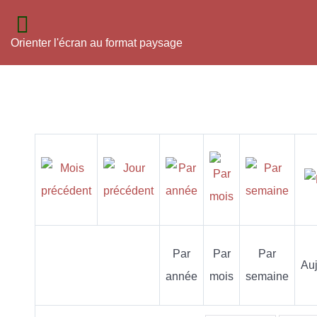
Orienter l'écran au format paysage
Par
Par
Par
Auj
année
mois
semaine