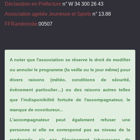
Déclaration en Préfecture
n° W 34 300 26 43
Association agréée Jeunesse et Sports
n° 13.88
FFRandonnée
00507
A noter que l'association se réserve le droit de modifier
ou annuler le programme (la veille ou le jour même) pour
divers raisons (météo, conditions de sécurité,
évènement particulier…) ou des raisons autres telles
que l’indisponibilité fortuite de l'accompagnateur, le
manque de covoitureur...
L’accompagnateur peut également refuser une
personne si elle ne correspond pas au niveau de la
randonnée, n'a pas l'équipement (chaussures de