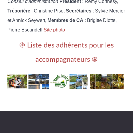
Conseil d'administration
Président
: Rémy Corthésy,
Trésorière
: Christine Piso,
Secrétaires
: Sylvie Mercier
et Annick Seywert,
Membres de CA
: Brigitte Diotte,
Pierre Escandell
Site photo
֎ Liste des adhérents pour les
accompagnateurs ֎