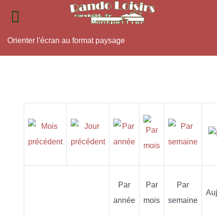
Orienter l'écran au format paysage
Par
Par
Par
Auj
année
mois
semaine