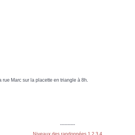
 rue Marc sur la placette en triangle à 8h.
----------
Niveaux des randonnées 1,2,3,4