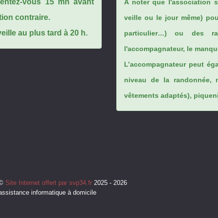
ésentez-vous 15 mn avant
A noter que l'association 
tion contraire.
veille ou le jour même) po
ille au plus tard à 20 h.
particulier…) ou des rai
l'accompagnateur, le manque
L’accompagnateur peut éga
niveau de la randonnée, 
vêtements adaptés), piqueniq
©
Site Internet offert par svp34.fr
2025 - 2026
assistance informatique à domicile