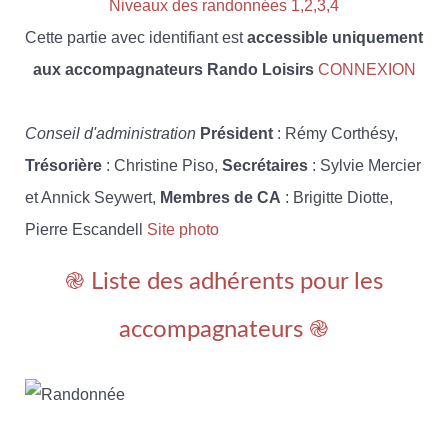
Niveaux des randonnées 1,2,3,4
Cette partie avec identifiant est
accessible uniquement
aux accompagnateurs Rando Loisirs
CONNEXION
Conseil d'administration
Président
: Rémy Corthésy,
Trésorière
: Christine Piso,
Secrétaires
: Sylvie Mercier
et Annick Seywert,
Membres de CA
: Brigitte Diotte,
Pierre Escandell
Site photo
֎ Liste des adhérents pour les
accompagnateurs ֎