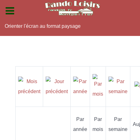
Orienter l'écran au format paysage
Par
Par
Par
Auj
année
mois
semaine