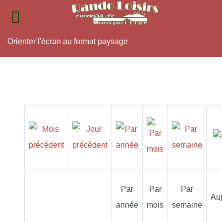
Orienter l'écran au format paysage
Par
Par
Par
Auj
année
mois
semaine