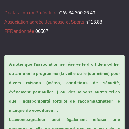
Déclaration en Préfecture
n° W 34 300 26 43
Association agréée Jeunesse et Sports
n° 13.88
FFRandonnée
00507
A noter que l'association se réserve le droit de modifier
ou annuler le programme (la veille ou le jour même) pour
divers raisons (météo, conditions de sécurité,
évènement particulier…) ou des raisons autres telles
que l’indisponibilité fortuite de l'accompagnateur, le
manque de covoitureur...
L’accompagnateur peut également refuser une
personne si elle ne correspond pas au niveau de la